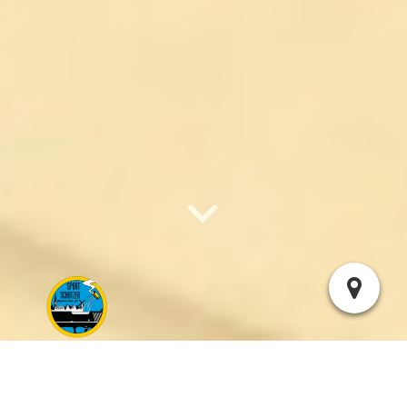
30. Pokalschiessen Westkirchener Verbände und Vereine