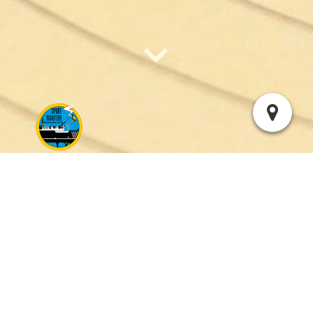
Aktuelles vom Westfälischen Schützenbund 1861 e. V.:
Westfälischer Schützenbund 1861 e.V.
10. Pokalschießen des Nördlichen Dortmunder
Schützenbundes e.V.
2026-08-05
06:00