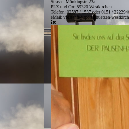
Strasse:
Mönkingstr. 23a
PLZ und Ort:
59320 Westkirchen
Telefon:
02587 / 1537 oder 0151 / 222294
eMail:
vorstand@sportschuetzen-westkirch