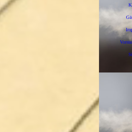
K
Gä
Im
Vorsta
S