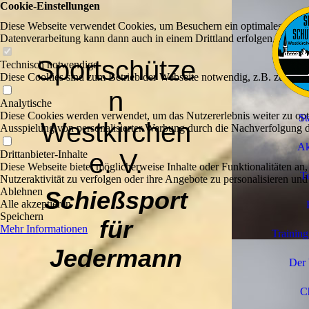
Cookie-Einstellungen
Diese Webseite verwendet Cookies, um Besuchern ein optimales Nutzerer
Datenverarbeitung kann dann auch in einem Drittland erfolgen. Weiter
Sportschütze
Technisch notwendige
Diese Cookies sind zum Betrieb der Webseite notwendig, z.B. zum Sch
n
Analytische
Diese Cookies werden verwendet, um das Nutzererlebnis weiter zu optim
St
Westkirchen
Ausspielung von personalisierter Werbung durch die Nachverfolgung de
Ak
e. V.
Drittanbieter-Inhalte
Diese Webseite bietet möglicherweise Inhalte oder Funktionalitäten an,
T
Nutzeraktivität zu verfolgen oder ihre Angebote zu personalisieren und
Ablehnen
Schießsport
Alle akzeptieren
Speichern
für
Mehr Informationen
Training
Jedermann
Der 
C