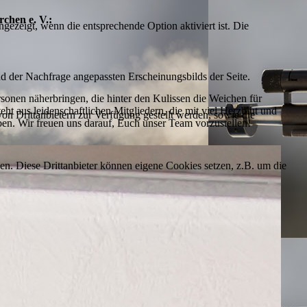
chen e. V.:
ezeigt, wenn die entsprechende Option aktiviert ist. Die
d der Nachfrage angepassten Erscheinungsbilds der Seite.
sonen näherbringen, die hinter den Kulissen die Weichen für
eht aus leidenschaftlichen Mitgliedern, die mit viel Herzblut und
on Drittanbietern zur Verfügung gestellt werden, sowie die
iben. Wir freuen uns darauf, Euch unser Team vorzustellen!
den. Diese Drittanbieter können eigene Cookies setzen, z.B. um die