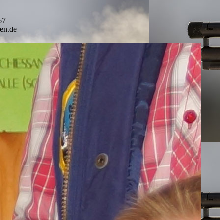
67
en.de