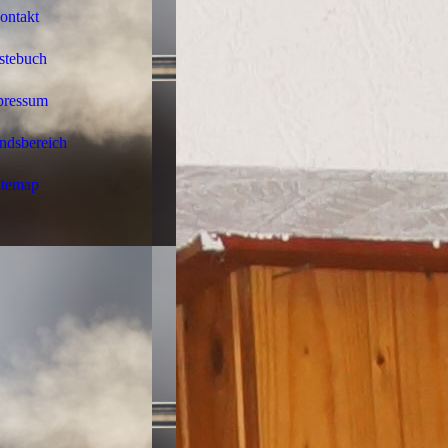
ontakt
stebuch
pressum
ndsbereich
itemap