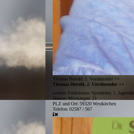
Thomas Herold, 2. Vorsitzender ++
Thomas Herold, 2. Vorsitzender ++
weitere Funktionen:
Sportleiter, 1. Jugendle
Strasse:
Mönkingstr. 21
PLZ und Ort:
59320 Westkirchen
Telefon:
02587 / 567